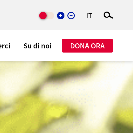
IT
DONA ORA
rci
Su di noi