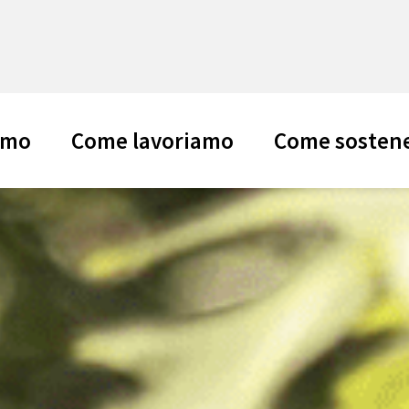
amo
Come lavoriamo
Come sostene