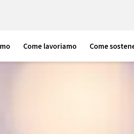
amo
Come lavoriamo
Come sostene