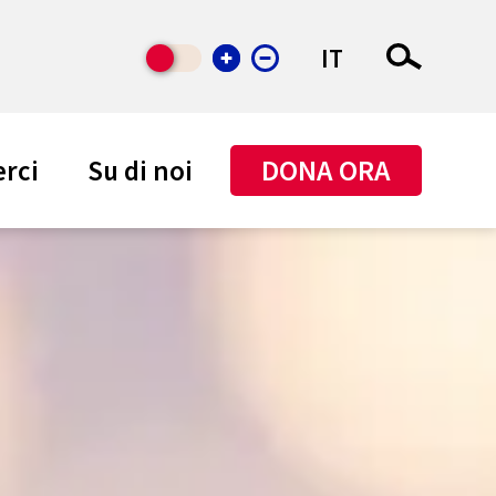
IT
DONA ORA
rci
Su di noi