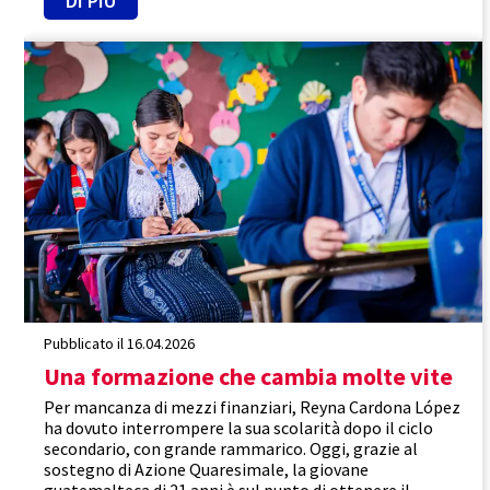
DI PIÙ
Guatemala
Promuovere l'uguaglianza
Rafforzamento
Pubblicato il 16.04.2026
Una formazione che cambia molte vite
Per mancanza di mezzi finanziari, Reyna Cardona López
ha dovuto interrompere la sua scolarità dopo il ciclo
secondario, con grande rammarico. Oggi, grazie al
sostegno di Azione Quaresimale, la giovane