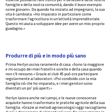
famiglie e della nostra comunità, dando il buon esempio
come giovani». Da quando ha iniziato ad impegnarsi, la sua
vita è cambiata. «Ho imparato in particolare come
trasformare l’agricoltura in un’attività imprenditoriale.
Questo mi aiuta a sviluppare idee per avere un mio proprio
guadagno.»
Produrre di più e in modo più sano
Prima
Herlyn
usciva raramente di casa. «Sono la maggiore
e mi occupo dei miei fratelli e sorelle e della casa quando
non c’è nessuno.» Grazie al club 4S può ora partecipare
regolarmente ai laboratori. «Poi condivido con la mia
famiglia ciò che ho imparato, e i miei genitori sono
diventati un po’ più aperti.»
Herlyn
lavora anche nei campi, e le nuove conoscenze
acquisite hanno trasformato le pratiche agricole della sua
famiglia. «Grazie ai metodi agroecologici oggi
raccogliamo
di più e
disponiamo di
alimenti più sani. Ne consumiamo la