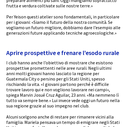
preparare alimenti più sani. Oggi mangiamo soprattutto
frutta e verdura coltivate sulle nostre terre.»
Per
Yeison
questi
atelier
sono fondamentali, in particolare
per i giovani: «Siamo il futuro della nostra comunità. Se
vogliamo un futuro migliore, dobbiamo dare l’esempio alle
generazioni
future
applicando tecniche agroecologiche.»
Aprire prospettive e frenare l’esodo rurale
I club hanno anche l’obiettivo di mostrare che esistono
prospettive promettenti nelle aree rurali. Negli ultimi
anni molti giovani hanno lasciato la regione per
Guatemala City o persino per gli Stati Uniti, spesso
rischiando la vita. «I giovani partono perché è difficile
trovare lavoro qui e non vogliono lavorare nei campi»,
spiega Marvin Josué Cruz Aguilar, 23 anni. «Ma nemmeno lì
tutto va sempre bene.» Lui invece vede oggi un futuro nella
sua regione grazie al suo impegno nel club.
Alcuni scelgono anche di restare per rimanere vicini alla
famiglia. Mariela pensava un tempo di emigrare negli Stati