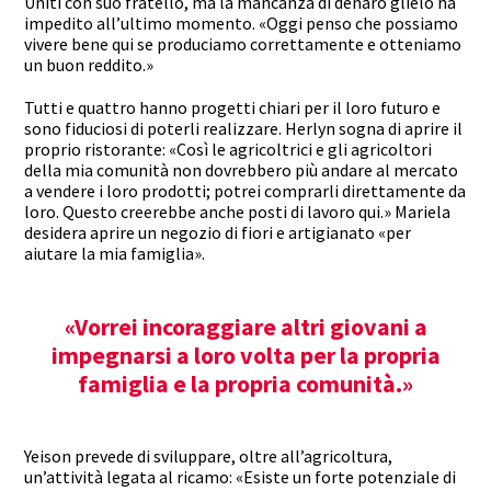
Uniti con suo fratello, ma la mancanza di denaro glielo ha
impedito all’ultimo momento. «Oggi penso che possiamo
vivere bene qui se produciamo correttamente e otteniamo
un buon reddito.»
Tutti e quattro hanno progetti chiari per il loro futuro e
sono fiduciosi di poterli realizzare.
Herlyn
sogna di aprire il
proprio ristorante: «Così le agricoltrici
e
gli agricoltori
della mia comunità non dovrebbero più andare al mercato
a vendere i loro prodotti; potrei comprarli direttamente da
loro. Questo creerebbe anche posti di lavoro qui.»
Mariela
desidera aprire un negozio di fiori e artigianato «per
aiutare la mia famiglia».
«Vorrei incoraggiare altri giovani a
impegnarsi a loro volta per la propria
famiglia e la propria comunità.»
Yeison
prevede di sviluppare, oltre all’agricoltura,
un’attività legata al ricamo: «Esiste un forte potenziale di