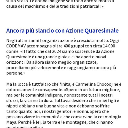
sullo Stato. Le donne indigene soffrono ancora molto a
causa del machismo e delle tradizioni patriarcali.»
Ancora più slancio con Azione Quaresimale
Negli ultimi anni l’organizzazione è cresciuta molto. Oggi
CODEMAV accompagna oltre 400 gruppi con circa 14 000
donne. «Il fatto che dal 2024 siamo sostenute da Azione
Quaresimale è una grande gioia e ci ha aperto nuovi
orizzonti. Da allora siamo meglio organizzate,
procediamo più velocemente e raggiungiamo ancora più
persone.»
Ma la lotta è tutt’altro che finita, e Carmelina Chocooj ne è
dolorosamente consapevole. «Spero in un futuro migliore,
ma per le comunità indigene, nonostante tutti i nostri
sforzi, la vita resta dura. Tuttavia desidero che i miei figli e
nipoti abbiano una buona vita e non debbano soffrire
tanto quanto noi, i nostri genitori e nonni. Spero che
possano vivere in comunità e che conservino la cosmologia
Maya. Perché è lei, la terra e le montagne, che ci hanno
mantenuti in vita.»