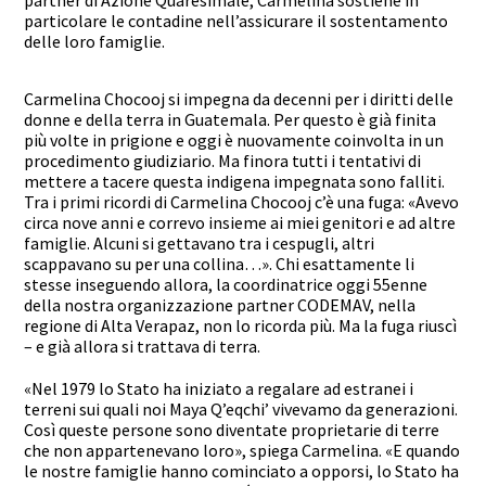
particolare le contadine nell’assicurare il sostentamento
delle loro famiglie.
Carmelina Chocooj si impegna da decenni per i diritti delle
donne e della terra in Guatemala. Per questo è già finita
più volte in prigione e oggi è nuovamente coinvolta in un
procedimento giudiziario. Ma finora tutti i tentativi di
mettere a tacere questa indigena impegnata sono falliti.
Tra i primi ricordi di Carmelina Chocooj c’è una fuga: «Avevo
circa nove anni e correvo insieme ai miei genitori e ad altre
famiglie. Alcuni si gettavano tra i cespugli, altri
scappavano su per una collina…». Chi esattamente li
stesse inseguendo allora, la coordinatrice oggi 55enne
della nostra organizzazione partner CODEMAV, nella
regione di Alta Verapaz, non lo ricorda più. Ma la fuga riuscì
– e già allora si trattava di terra.
«Nel 1979 lo Stato ha iniziato a regalare ad estranei i
terreni sui quali noi Maya Q’eqchi’ vivevamo da generazioni.
Così queste persone sono diventate proprietarie di terre
che non appartenevano loro», spiega Carmelina. «E quando
le nostre famiglie hanno cominciato a opporsi, lo Stato ha