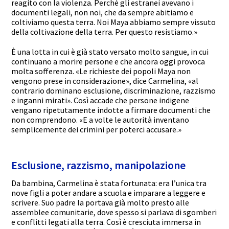
reagito con la violenza. Perché gli estranei avevano i
documenti legali, non noi, che da sempre abitiamo e
coltiviamo questa terra. Noi Maya abbiamo sempre vissuto
della coltivazione della terra. Per questo resistiamo.»
È una lotta in cui è già stato versato molto sangue, in cui
continuano a morire persone e che ancora oggi provoca
molta sofferenza. «Le richieste dei popoli Maya non
vengono prese in considerazione», dice Carmelina, «al
contrario dominano esclusione, discriminazione, razzismo
e inganni mirati». Così accade che persone indigene
vengano ripetutamente indotte a firmare documenti che
non comprendono. «E a volte le autorità inventano
semplicemente dei crimini per poterci accusare.»
Esclusione, razzismo, manipolazione
Da bambina, Carmelina è stata fortunata: era l’unica tra
nove figli a poter andare a scuola e imparare a leggere e
scrivere. Suo padre la portava già molto presto alle
assemblee comunitarie, dove spesso si parlava di sgomberi
e conflitti legati alla terra. Così è cresciuta immersa in