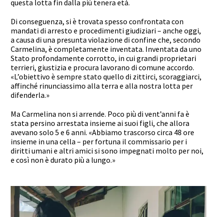
questa lotta fin dalla più tenera età.
Di conseguenza, si è trovata spesso confrontata con
mandati di arresto e procedimenti giudiziari – anche oggi,
a causa di una presunta violazione di confine che, secondo
Carmelina, è completamente inventata. Inventata da uno
Stato profondamente corrotto, in cui grandi proprietari
terrieri, giustizia e procura lavorano di comune accordo.
«L’obiettivo è sempre stato quello di zittirci, scoraggiarci,
affinché rinunciassimo alla terra e alla nostra lotta per
difenderla.»
Ma Carmelina non si arrende. Poco più di vent’anni fa è
stata persino arrestata insieme ai suoi figli, che allora
avevano solo 5 e 6 anni. «Abbiamo trascorso circa 48 ore
insieme in una cella – per fortuna il commissario per i
diritti umani e altri amici si sono impegnati molto per noi,
e così non è durato più a lungo.»