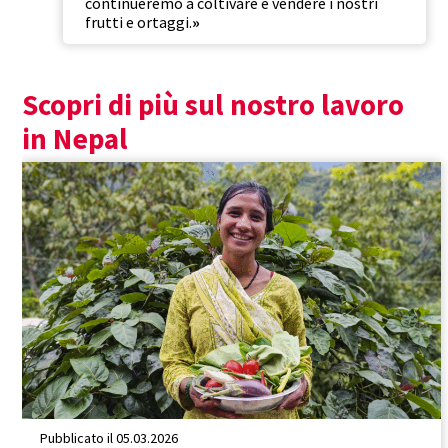
continueremo a coltivare e vendere i nostri
frutti e ortaggi.
»
Scopri di più sul nostro lavoro
in Nepal
Nepal
Efficacia
Promuovere l'uguaglianza
Pubblicato il 05.03.2026