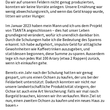
Da wir auf unseren Feldern nicht genug produzierten,
konnten wir keine Vorräte anlegen. Unsere Ernährung war
wenig abwechslungsreich, und wenn das Geld knapp wurde,
litten wir unter Hunger.
Im Januar 2023 haben mein Mann und ich uns dem Projekt
von TSANTA angeschlossen – dies hat unser Leben
grundlegend verändert, wofür ich unendlich dankbar bin.
Durch die Schulungen habe ich die Bedeutung des Sparens
erkannt. Ich habe aufgehört, impulsiv Geld für alltägliche
Gewohnheiten wie Kaffeetrinken auszugeben, und
stattdessen begonnen, diese Summe zu sparen. Ausserdem
lege ich nun jedes Mal 100 Ariary (etwa 2 Rappen) zurück,
wenn ich einkaufen gehe.
Bereits ein Jahr nach der Schulung hatten wir genug
gespart, um uns einen Ochsen zu kaufen, der uns bei der
Feldarbeit unterstützt. Dadurch konnten wir nicht nur
unsere landwirtschaftliche Produktivität steigern, der
Ochse ist auch eine Art Versicherung: Falls wir mal rasch
Bargeld brauchen, können wir ihn verkaufen. Mein Ziel ist
nun, einen zweiten Ochsen zu kaufen und ein neues Haus zu
bauen.»