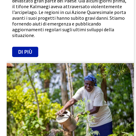
devastato gran parte del Paese. Già alcuni giorni prima,
il tifone Kalmaegi aveva attraversato violentemente
l’arcipelago. Le regioni in cui Azione Quaresimale porta
avanti i suoi progetti hanno subito gravi danni. Stiamo
fornendo aiuti di emergenza e pubblicando
aggiornamenti regolari sugli ultimi sviluppi della
situazione.
DI PIÙ
Efficacia
Porre fine alla fame
Trasparenza
Reportage