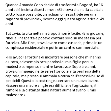
Quando Amanda Cobo decide di trasferirsi a Bogotá, ha 16
anni ed è incinta di sette mesi. «Si diceva che nella capitale
tutto fosse possibile, un richiamo irresistibile per una
ragazza di provincia», ricorda oggi questa agricoltrice di 49
anni.
Tuttavia, la vita nella metropoli non è facile: «Ero giovane,
ribelle, inesperta e potevo contare solo su me stessa per
farcela». Alla fine, trova lavoro come custode, prima in un
complesso residenziale e poi in un centro commerciale.
«Ho avuto la fortuna di incontrare persone che mi hanno
aiutata, ad esempio occupandosi di mia figlia per un
modesto compenso mentre lavoravo.» Dopo tre anni,
trova un impiego nelle serre floricole alla periferia della
capitale, ma presto si ammala a causa dell’eccessivo uso di
pesticidi. Questo la costringe a cercare un nuovo lavoro.
«Essere una madre single era difficile, e l’agitazione, il
rumore e la distanza dalla natura aumentavano il mio
malessere.»