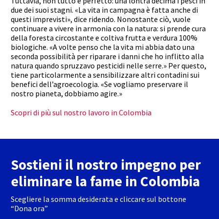
Tuttavia, non tutto è perfetto: una lontra decima i pesci in
due dei suoi stagni. «La vita in campagna è fatta anche di
questi imprevisti», dice ridendo. Nonostante ciò, vuole
continuare a vivere in armonia con la natura: si prende cura
della foresta circostante e coltiva frutta e verdura 100%
biologiche. «A volte penso che la vita mi abbia dato una
seconda possibilità per riparare i danni che ho inflitto alla
natura quando spruzzavo pesticidi nelle serre.» Per questo,
tiene particolarmente a sensibilizzare altri contadini sui
benefici dell’agroecologia. «Se vogliamo preservare il
nostro pianeta, dobbiamo agire.»
Scopri di più sul nostro lavoro in Colombia
Sostieni il nostro impegno per
eliminare la fame in Colombia
Scegliere la somma desiderata e cliccare sul bottone
“Dona ora”