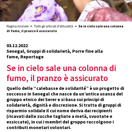
Pagina iniziale
Tutti gli articoli d’attualità
Se in cielo sale una colonna
di fumo, il pranzo è assicurato
03.12.2022
Senegal, Gruppi di solidarietà, Porre fine alla
fame, Reportage
Se in cielo sale una colonna di
fumo, il pranzo è assicurato
Quello delle “calebasse de solidarité” è un progetto di
successo in Senegal che nasce da un’antica usanza del
gruppo etnico dei Serer e si basa sui principi di
solidarietà, dignità e discrezione. Si tratta di gruppi di
risparmio solidale il cui nome deriva dai recipienti
(ricavati dalle zucche tagliate a metà, svuotate e
essiccate), in cui i membri del gruppo raccolgono i
contributi monetari volontari.