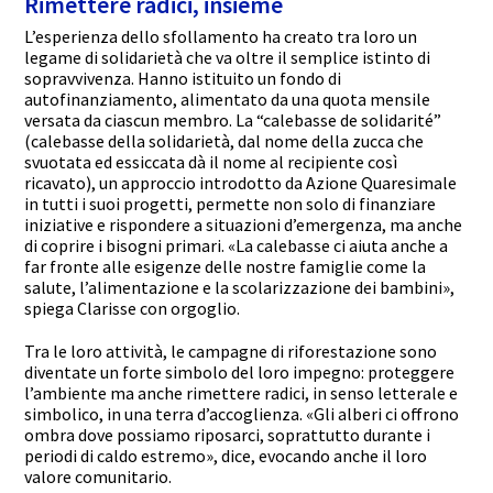
Rimettere radici, insieme
L’esperienza dello sfollamento ha creato tra loro un
legame di solidarietà che va oltre il semplice istinto di
sopravvivenza. Hanno istituito un fondo di
autofinanziamento, alimentato da una quota mensile
versata da ciascun membro. La “calebasse de solidarité”
(calebasse della solidarietà, dal nome della zucca che
svuotata ed essiccata dà il nome al recipiente così
ricavato), un approccio introdotto da Azione Quaresimale
in tutti i suoi progetti, permette non solo di finanziare
iniziative e rispondere a situazioni d’emergenza, ma anche
di coprire i bisogni primari. «La calebasse ci aiuta anche a
far fronte alle esigenze delle nostre famiglie come la
salute, l’alimentazione e la scolarizzazione dei bambini»,
spiega Clarisse con orgoglio.
Tra le loro attività, le campagne di riforestazione sono
diventate un forte simbolo del loro impegno: proteggere
l’ambiente ma anche rimettere radici, in senso letterale e
simbolico, in una terra d’accoglienza. «Gli alberi ci offrono
ombra dove possiamo riposarci, soprattutto durante i
periodi di caldo estremo», dice, evocando anche il loro
valore comunitario.