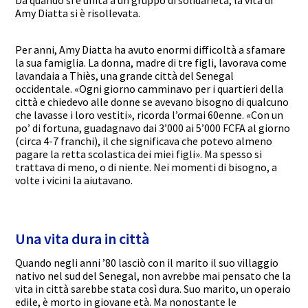
Amy Diatta si è risollevata.
Per anni, Amy Diatta ha avuto enormi difficoltà a sfamare
la sua famiglia. La donna, madre di tre figli, lavorava come
lavandaia a Thiès, una grande città del Senegal
occidentale. «Ogni giorno camminavo per i quartieri della
città e chiedevo alle donne se avevano bisogno di qualcuno
che lavasse i loro vestiti», ricorda l’ormai 60enne. «Con un
po’ di fortuna, guadagnavo dai 3’000 ai 5’000 FCFA al giorno
(circa 4-7 franchi), il che significava che potevo almeno
pagare la retta scolastica dei miei figli». Ma spesso si
trattava di meno, o di niente. Nei momenti di bisogno, a
volte i vicini la aiutavano.
Una vita dura in città
Quando negli anni ’80 lasciò con il marito il suo villaggio
nativo nel sud del Senegal, non avrebbe mai pensato che la
vita in città sarebbe stata così dura. Suo marito, un operaio
edile, è morto in giovane età. Ma nonostante le