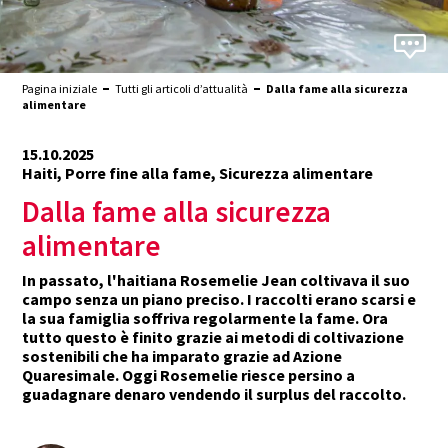
Pagina iniziale
Tutti gli articoli d’attualità
Dalla fame alla sicurezza
alimentare
15.10.2025
Haiti, Porre fine alla fame, Sicurezza alimentare
Dalla fame alla sicurezza
alimentare
In passato, l'haitiana Rosemelie Jean coltivava il suo
campo senza un piano preciso. I raccolti erano scarsi e
la sua famiglia soffriva regolarmente la fame. Ora
tutto questo è finito grazie ai metodi di coltivazione
sostenibili che ha imparato grazie ad Azione
Quaresimale. Oggi Rosemelie riesce persino a
guadagnare denaro vendendo il surplus del raccolto.